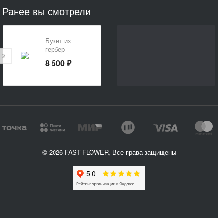
Ранее вы смотрели
Букет из
гербер
«Желаю
8 500 ₽
счастья»
© 2026 FAST-FLOWER, Все права защищены