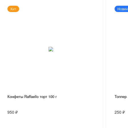
Хит
Новин
Конфеты Raffaello торт 100 г
Топпер
950 ₽
250 ₽