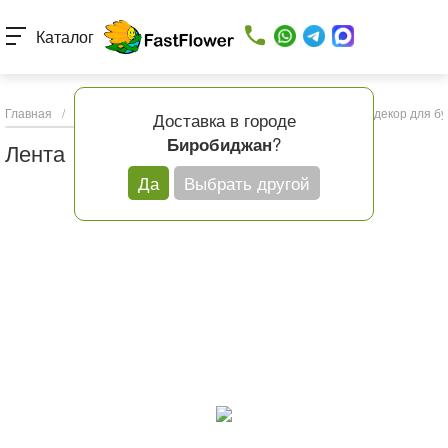
Каталог
Главная
/
Каталог товаров
/
Подарки и шары
/
Упаковка и декор для бу
Доставка в городе
?
Биробиджан
Лента
Да
Выбрать другой