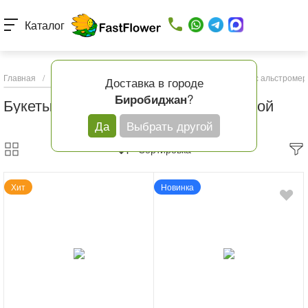
Каталог
Главная
/
Каталог товаров
/
Букеты с доставкой
/
Букеты с альстромер
Доставка в городе
?
Биробиджан
Букеты с альстромериями с доставкой
Да
Выбрать другой
Сортировка
Хит
Новинка