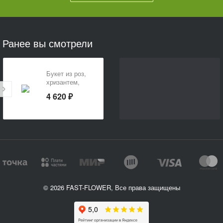
Ранее вы смотрели
Букет из роз,
хризантем,
гербер и
4 620 ₽
альстромерий
«Цветочный
фестиваль»
© 2026 FAST-FLOWER, Все права защищены