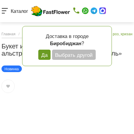
Каталог
Главная
/
Каталог товаров
/
Букеты с доставкой
/
Букет из роз, хриза
Доставка в городе
?
Биробиджан
Букет из роз, хризантем, гербер и
альстромерий «Цветочный фестиваль»
Да
Выбрать другой
Новинка