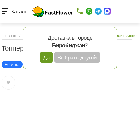
Каталог
Главная
/
Каталог товаров
/
Подарки и шары
/
Топпер «Моей принцес
Доставка в городе
?
Биробиджан
Топпер «Моей принцессе»
Да
Выбрать другой
Новинка