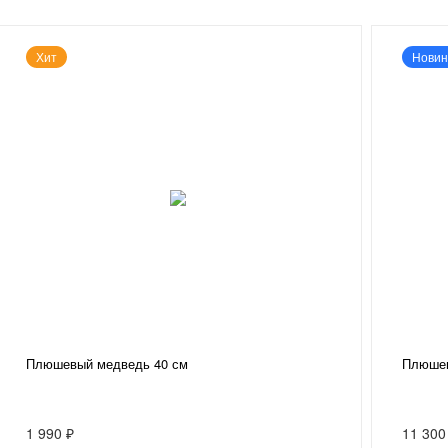
Хит
Новин
Плюшевый медведь 40 см
Плюшев
1 990 ₽
11 300