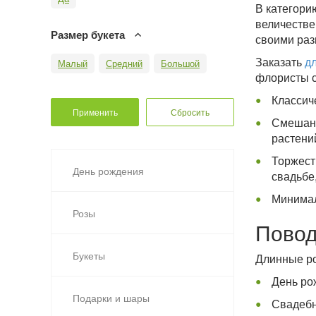
В категори
величестве
Размер букета
своими раз
Заказать
д
Малый
Средний
Большой
флористы с
Классиче
Смешанн
растени
Торжест
День рождения
свадьбе
Минимал
Розы
Повод
Букеты
Длинные ро
День ро
Подарки и шары
Свадебн