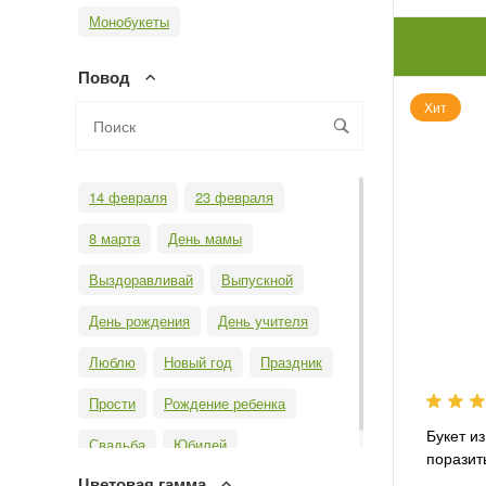
Монобукеты
Повод
Хит
14 февраля
23 февраля
8 марта
День мамы
Выздоравливай
Выпускной
День рождения
День учителя
Люблю
Новый год
Праздник
Прости
Рождение ребенка
Букет и
Свадьба
Юбилей
поразит
Цветовая гамма