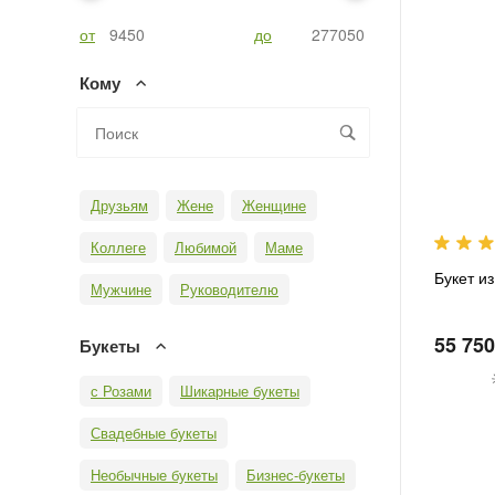
от
до
Кому
Друзьям
Жене
Женщине
Коллеге
Любимой
Маме
Букет из
Мужчине
Руководителю
55 750
Букеты
с Розами
Шикарные букеты
Свадебные букеты
Необычные букеты
Бизнес-букеты