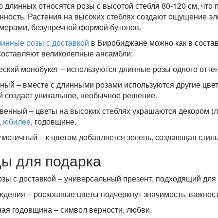
ю длинных относятся розы с высотой стебля 80-120 см, что
нность. Растения на высоких стеблях создают ощущение эл
мерами, безупречной формой бутонов.
линные розы с доставкой
в Биробиджане можно как в состав
оставляют великолепные ансамбли:
ский монобукет – используются длинные розы одного оттенк
ый – вместе с длинными розами используются другие цветы
й создает уникальное, необычное решение.
венный – цветы на высоких стеблях украшаются декором (л
,
юбилее
, годовщине.
истичный – к цветам добавляется зелень, создающая стил
ы для подарка
зы с доставкой – универсальный презент, подходящий для
ждения – роскошные цветы подчеркнут значимость, важнос
ая годовщина – символ верности, любви.