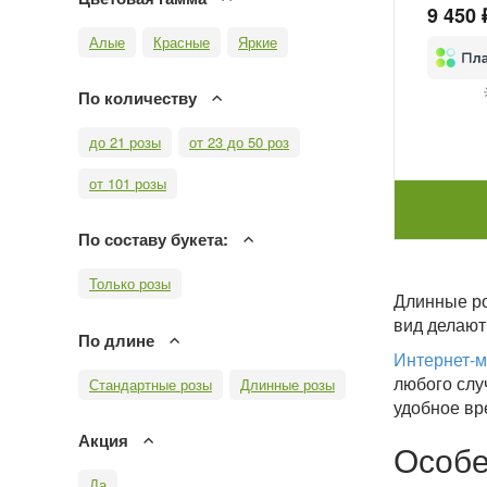
9 450 
Алые
Красные
Яркие
По количеству
до 21 розы
от 23 до 50 роз
от 101 розы
По составу букета:
Только розы
Длинные ро
вид делают
По длине
Интернет-м
любого слу
Стандартные розы
Длинные розы
удобное вр
Акция
Особе
Да