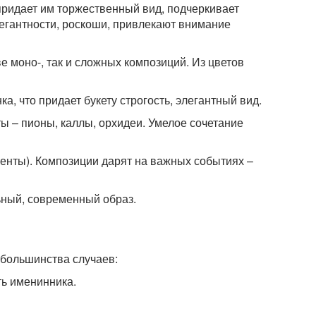
 придает им торжественный вид, подчеркивает
егантности, роскоши, привлекают внимание
е моно-, так и сложных композиций. Из цветов
а, что придает букету строгость, элегантный вид.
 – пионы, каллы, орхидеи. Умелое сочетание
енты). Композиции дарят на важных событиях –
ьный, современный образ.
 большинства случаев:
ть именинника.