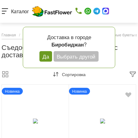
Каталог
Главная
/
Каталог товаров
/
Букеты с доставкой
/
Съедобные букеты в
Доставка в городе
?
Биробиджан
Съедобные букеты в Биробиджане с
доставкой
Да
Выбрать другой
Сортировка
Новинка
Новинка