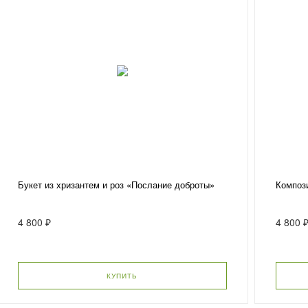
Букет из хризантем и роз «Послание доброты»
Компози
4 800 ₽
4 800 
КУПИТЬ