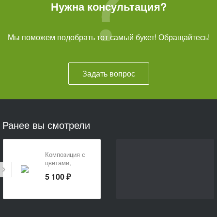
Нужна консультация?
Мы поможем подобрать тот самый букет! Обращайтесь!
Задать вопрос
Ранее вы смотрели
Композиция с
цветами,
клубникой и
5 100 ₽
конфетами
«Подарок для
нее»