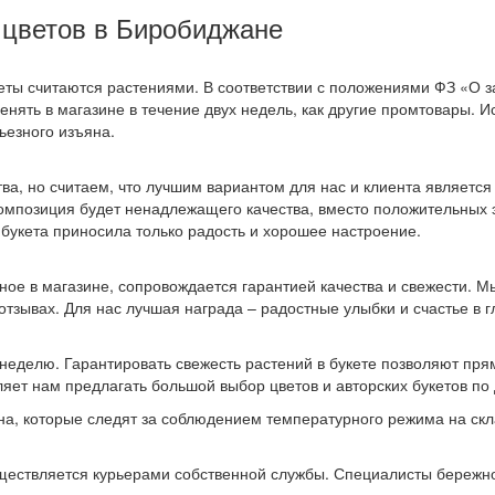
а цветов в Биробиджане
кеты считаются растениями. В соответствии с положениями ФЗ «О 
менять в магазине в течение двух недель, как другие промтовары.
ьезного изъяна.
а, но считаем, что лучшим вариантом для нас и клиента является
 композиция будет ненадлежащего качества, вместо положительных
 букета приносила только радость и хорошее настроение.
ное в магазине, сопровождается гарантией качества и свежести. 
тзывах. Для нас лучшая награда – радостные улыбки и счастье в г
неделю. Гарантировать свежесть растений в букете позволяют пря
яет нам предлагать большой выбор цветов и авторских букетов по 
а, которые следят за соблюдением температурного режима на скла
ществляется курьерами собственной службы. Специалисты бережно 