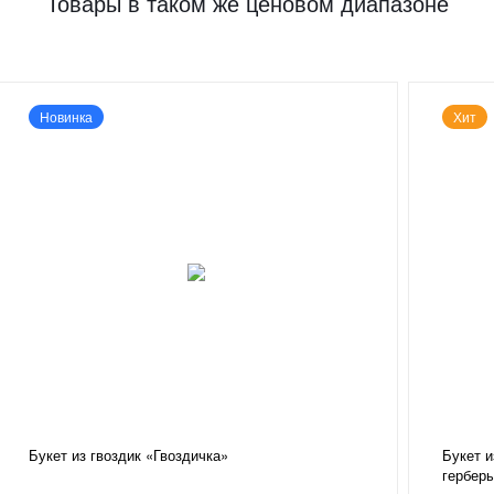
Товары в таком же ценовом диапазоне
Новинка
Хит
Букет из гвоздик «Гвоздичка»
Букет 
гербер