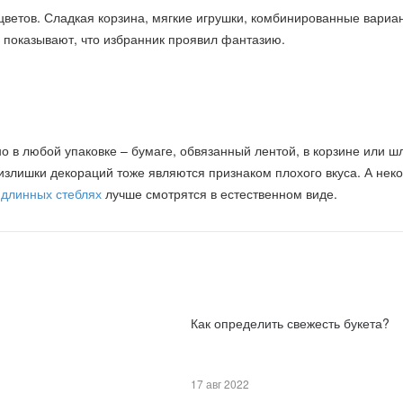
 цветов. Сладкая корзина, мягкие игрушки, комбинированные вариа
 показывают, что избранник проявил фантазию.
но в любой упаковке – бумаге, обвязанный лентой, в корзине или 
 излишки декораций тоже являются признаком плохого вкуса. А нек
 длинных стеблях
лучше смотрятся в естественном виде.
Как определить свежесть букета?
17 авг 2022