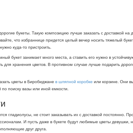
орогие букеты. Такую композицию лучше заказать с доставкой на 
вайте, что избраннице придется целый вечер носить тяжелый букет
 нужно куда-то пристроить.
мный букет занимает много места, а ставить его нужно в устойчиву
ть для хранения цветов. В противном случае лучше подарить дорог
азать цветы в Биробиджане
в шляпной коробке
или корзине. Они в
 по поиску вазы или иной емкости.
ти
ся гладиолусы, не стоит заказывать их с доставкой постоянно. Пр
сионалам. И пусть даже в букете будут любимые цветы девушки, н
ополняющие друг друга.