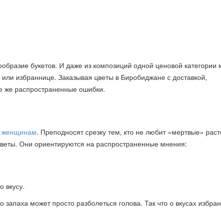
нообразие букетов. И даже из композиций одной ценовой категории
 или избраннице. Заказывая цветы в Биробиджане с доставкой,
те же распространенные ошибки.
я женщинам
. Преподносят срезку тем, кто не любит «мертвые» рас
цветы. Они ориентируются на распространенные мнения:
 вкусу.
го запаха может просто разболеться голова. Так что о вкусах избра