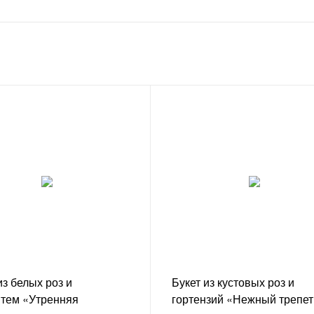
из белых роз и
Букет из кустовых роз и
нтем «Утренняя
гортензий «Нежный трепет