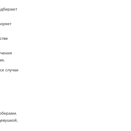
подбирают
воряет
стве
учения
ик.
се случаи
ерберами.
девушкой,