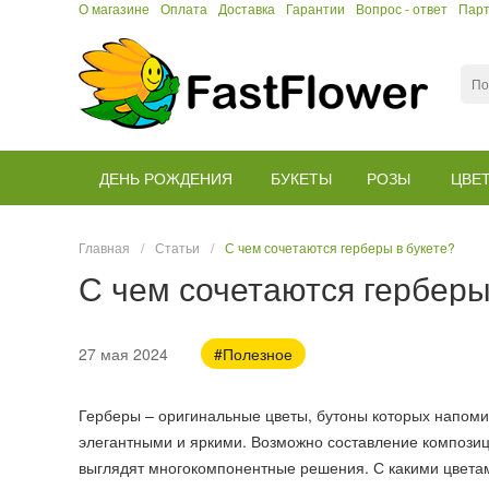
О магазине
Оплата
Доставка
Гарантии
Вопрос - ответ
Пар
ДЕНЬ РОЖДЕНИЯ
БУКЕТЫ
РОЗЫ
ЦВЕ
Главная
/
Статьи
/
С чем сочетаются герберы в букете?
С чем сочетаются герберы
27 мая 2024
#Полезное
Герберы – оригинальные цветы, бутоны которых напомин
элегантными и яркими. Возможно составление композиц
выглядят многокомпонентные решения. С какими цветам