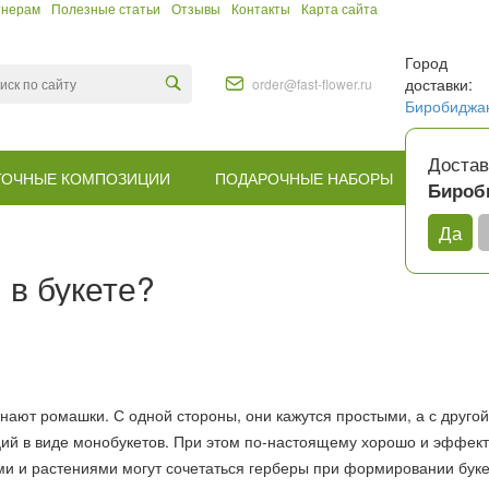
тнерам
Полезные статьи
Отзывы
Контакты
Карта сайта
Город
доставки:
order@fast-flower.ru
Биробиджа
Достав
ТОЧНЫЕ КОМПОЗИЦИИ
ПОДАРОЧНЫЕ НАБОРЫ
КОМУ
Бироб
Да
 в букете?
ают ромашки. С одной стороны, они кажутся простыми, а с другой
ий в виде монобукетов. При этом по-настоящему хорошо и эффек
и и растениями могут сочетаться герберы при формировании бук