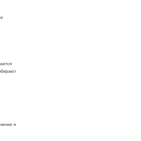
ая
чается
ыбирают
ачение и