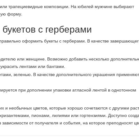
 или трапециевидные композиции. На юбилей мужчине выбирают
ную форму.
букетов с герберами
 правильно оформить букеты с герберами. В качестве завершающе
одителю или женщине. Возможно добавить несколько дополнитель
 украсить лентами или бантами.
етами, зеленью. В качестве дополнительного украшения применяют
ируется при дополнении упаковки атласной лентой в однотонном
их и необычных цветов, которые хорошо сочетаются с другими рас
 хризантемами, пионами, лилиями или гортензиями. Доступно созд
 зависимости от получателя и события, на которое преподносят цв