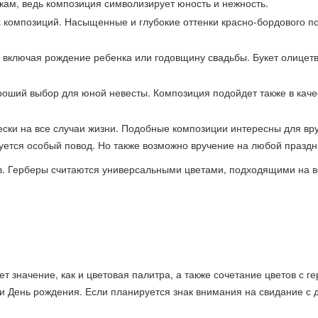
ам, ведь композиция символизирует юность и нежность.
х композиций. Насыщенные и глубокие оттенки красно-бордового 
 включая рождение ребенка или годовщину свадьбы. Букет олицет
роший выбор для юной невесты. Композиция подойдет также в каче
ески на все случаи жизни. Подобные композиции интересны для вр
буется особый повод. Но также возможно вручение на любой праздн
в. Герберы считаются универсальными цветами, подходящими на в
 значение, как и цветовая палитра, а также сочетание цветов с г
и День рождения. Если планируется знак внимания на свидание с 