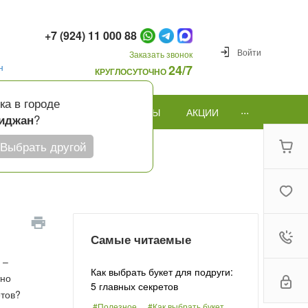
+7 (924) 11 000 88
Войти
Заказать звонок
н
24/7
КРУГЛОСУТОЧНО
ка в городе
...
ПОВОД
ПОДАРКИ И ШАРЫ
АКЦИИ
?
иджан
Выбрать другой
Самые читаемые
 –
Как выбрать букет для подруги:
тно
5 главных секретов
етов?
#Полезное
#Как выбрать букет