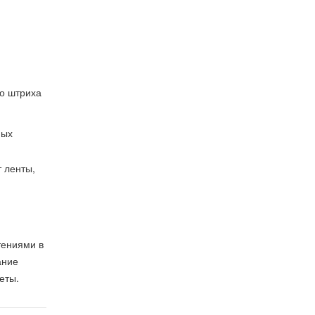
го штриха
ных
 ленты,
тениями в
ание
еты.