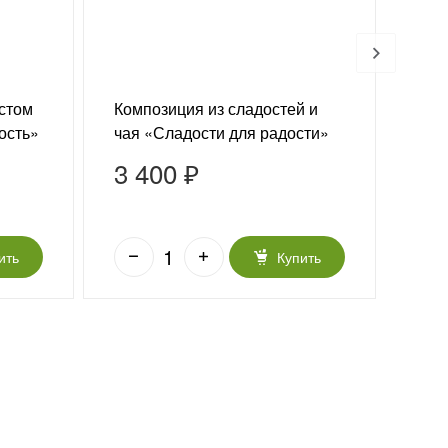
устом
Композиция из сладостей и
Плю
ость»
чая «Сладости для радости»
you
3 400 ₽
3 
ить
Купить