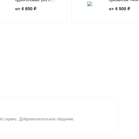
зеленью «Микс из роз»
контрастов»
от 4 850 ₽
от 4 500 ₽
ый сервис. Доброжелательное общение.