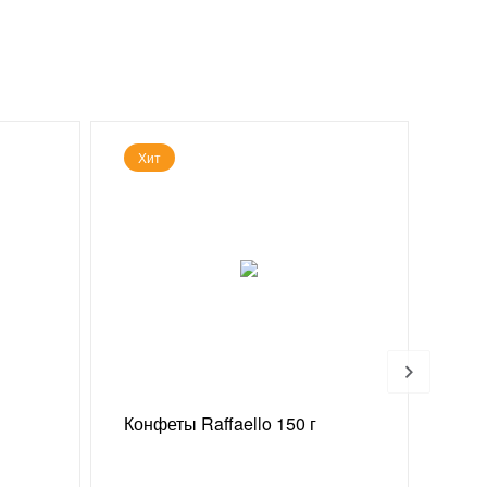
Хит
Конфеты Raffaello 150 г
Ваз
«Из