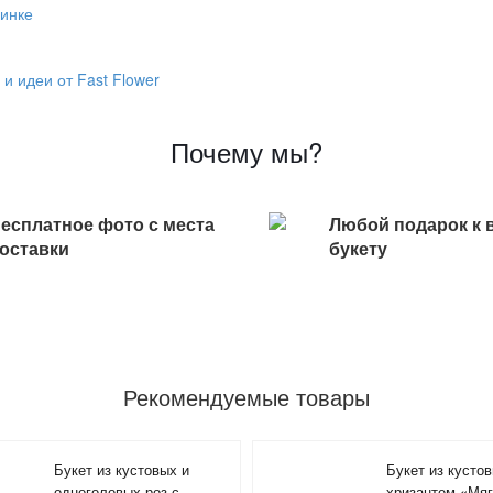
винке
и идеи от Fast Flower
Почему мы?
есплатное фото с места
Любой подарок к 
оставки
букету
Рекомендуемые товары
Букет из кустовых и
Букет из кустов
одноголовых роз с
хризантем «Мяг