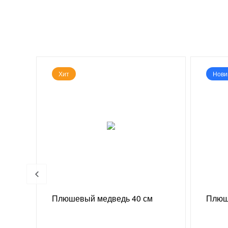
Хит
Нови
 г
Плюшевый медведь 40 см
Плюш