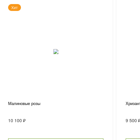
Хит
Малиновые розы
Хризан
10 100 ₽
9 500 