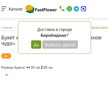
Каталог
Главная
/
Каталог товаров
/
Букеты с доставкой
/
Букет из белых гипс
Доставка в городе
?
Биробиджан
Букет из белых гипсофил «Белоснежное
чудо»
Да
Выбрать другой
Хит
Размер букета:
55 см
65 см