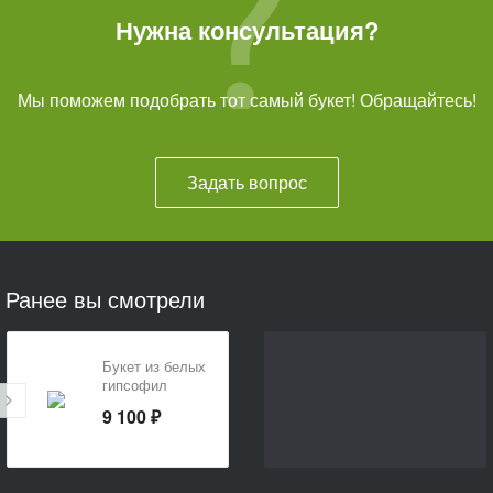
Нужна консультация?
Мы поможем подобрать тот самый букет! Обращайтесь!
Задать вопрос
Ранее вы смотрели
Букет из белых
гипсофил
«Белоснежное
9 100 ₽
чудо»