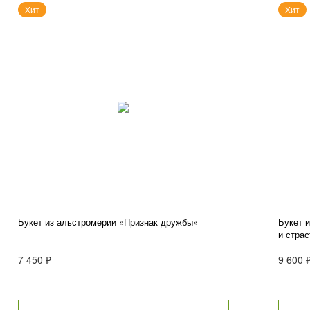
Хит
Хит
Букет из альстромерии «Признак дружбы»
Букет 
и страс
7 450 ₽
9 600 