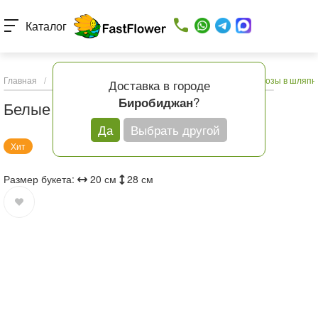
Каталог
Главная
/
Каталог товаров
/
Букеты с доставкой
/
Белые розы в шляпн
Доставка в городе
?
Биробиджан
Белые розы в шляпной коробке
Да
Выбрать другой
Хит
Размер букета:
20 см
28 см