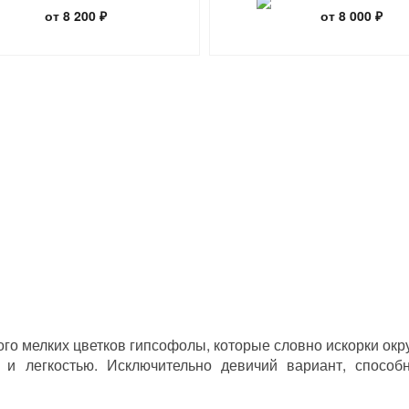
ванили»
от 8 200 ₽
от 8 000 ₽
ого мелких цветков гипсофолы, которые словно искорки о
ю и легкостью. Исключительно девичий вариант, способ