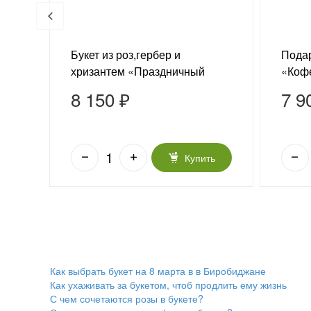
Букет из роз,гербер и
Подар
хризантем «Праздничный
«Коф
день»
8 150 ₽
7 9
ь
Купить
Как выбрать букет на 8 марта в в Биробиджане
Как ухаживать за букетом, чтоб продлить ему жизнь
С чем сочетаются розы в букете?