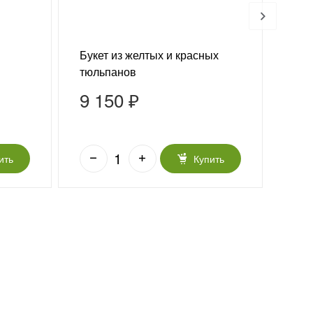
Букет из желтых и красных
Буке
тюльпанов
пов
9 150 ₽
8 
ить
Купить