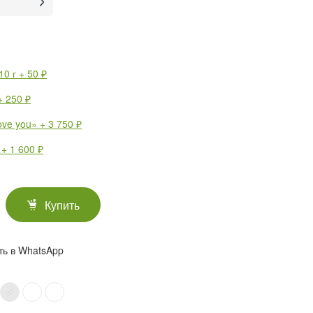
0 г + 50 ₽
 250 ₽
e you» + 3 750 ₽
 + 1 600 ₽
Купить
ть в WhatsApp