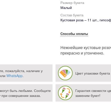
Размер букета
Малый
Состав букета
Кустовая роза – 11 шт., гипсоф
Способы оплаты
Нежнейшие кустовые розочк
прекрасно и утонченно.
те, пожалуйста, наличие у
Цвет упаковки букета
или
WhatsApp
.
а могут быть любыми. Сообщите
Гарантия свежести цв
при совершении заказа.
заменим букет!