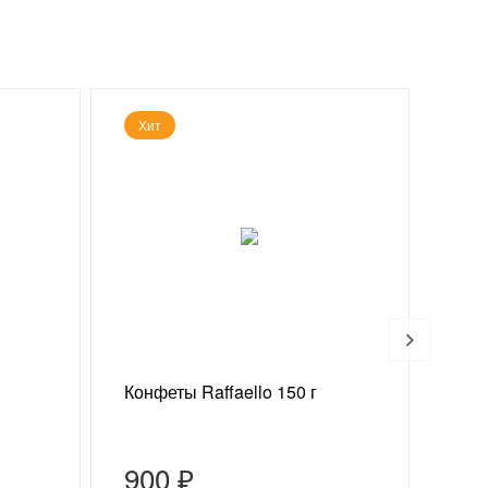
Хит
Конфеты Raffaello 150 г
Ваз
«Из
900 ₽
5 