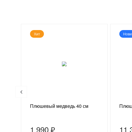
Хит
Нови
 г
Плюшевый медведь 40 см
Плюш
1 990 ₽
11 