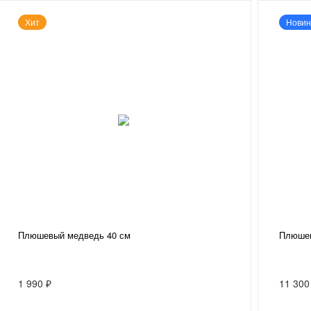
Хит
Новин
Плюшевый медведь 40 см
Плюшев
1 990 ₽
11 300