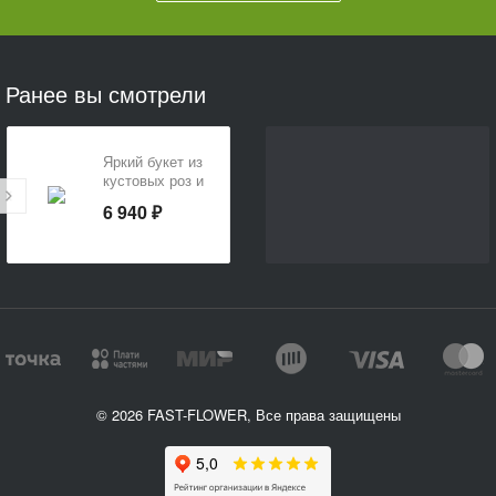
Ранее вы смотрели
Яркий букет из
кустовых роз и
ирисов
6 940 ₽
«Солнечный
аромат»
© 2026 FAST-FLOWER, Все права защищены