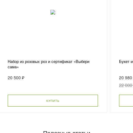
Набор из розовых роз и сертификат «Выбери
Букет и
сама»
20 500 ₽
20 980
22 000
КУПИТЬ
Полезные статьи