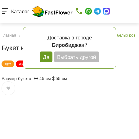
Каталог
Главная
/
Каталог товаров
/
Букеты с доставкой
/
Букет из белых роз
Доставка в городе
?
Биробиджан
Букет из белых роз
Да
Выбрать другой
Хит
Акция
Размер букета:
45 см
55 см